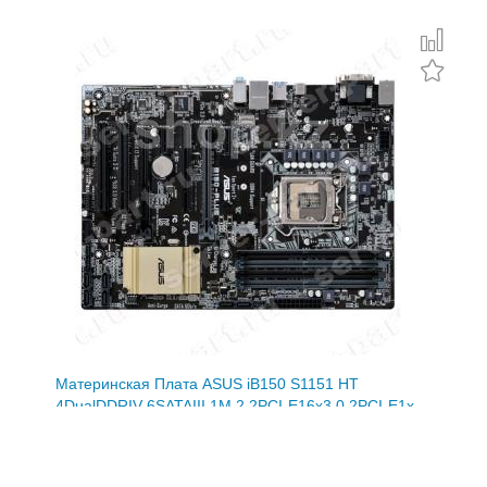
Материнская Плата ASUS iB150 S1151 HT
4DualDDRIV 6SATAIII 1M.2 2PCI-E16x3.0 2PCI-E1x
2PCI Video DVI LAN1000 AC97-8ch 2USB3
ATX(B150-PLUS)