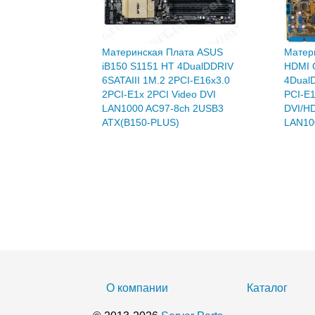
Материнская Плата ASUS
Матер
iB150 S1151 HT 4DualDDRIV
HDMI 
6SATAIII 1M.2 2PCI-E16x3.0
4DualD
2PCI-E1x 2PCI Video DVI
PCI-E
LAN1000 AC97-8ch 2USB3
DVI/H
ATX(B150-PLUS)
LAN10
11 520
Р
Нет в наличии
Нет 
О компании
Каталог