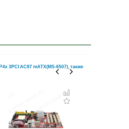
P4x 3PCI AC97 mATX(MS-6507), также