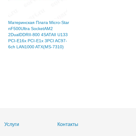
Материнская Плата Micro-Star
Материнская Плата Micr
nF500Ultra SocketAM2
NvidiaM1697 SocketAM2
2DualDDRII-800 4SATAII U133
4DualDDRII-800 4SATAII
PCI-E16x PCI-E1x 3PCI AC97-
PCI-E16x PCI-E1x 3PCI 
6ch LAN1000 ATX(MS-7310)
8ch LAN ATX(MS-7270 
Neo-V)
7 680
7 
Р
Нет в наличии
Нет в наличии
Услуги
Контакты