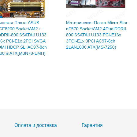
инская Плата ASUS
Материнская Плата Micro-Star
GF8200 SocketAM2+
nF570 SocketAM2 4DualDDRII-
DRII-800 6SATAII U133
800 6SATAII U133 PCI-E16x
16x PCI-E1x 2PCI SVGA
3PCI-E1x 3PCI AC97-8ch
DMI HDCP SLI AC97-8ch
2LAN1000 ATX(MS-7250)
00 mATX(M3N78-EMH)
12 480
8 640
Р
Р
в наличии
Нет в наличии
Оплата и доставка
Гарантия