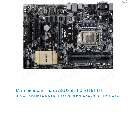
Материнская Плата ASUS iB150 S1151 HT
4DualDDRIV 6SATAIII 1M.2 2PCI-E16x3.0 2PCI-E1x
2PCI Video DVI LAN1000 AC97-8ch 2USB3
ATX(B150-PLUS)