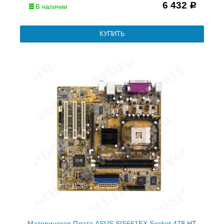
6 432
Р
В наличии
Материнская Плата ASUS SIS661FX Socket 478 HT