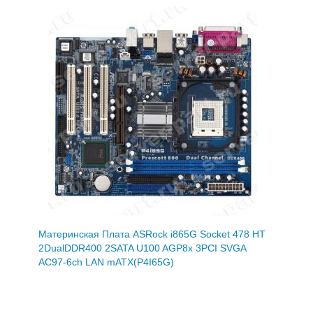
Материнская Плата ASRock i865G Socket 478 HT
2DualDDR400 2SATA U100 AGP8x 3PCI SVGA
AC97-6ch LAN mATX(P4I65G)