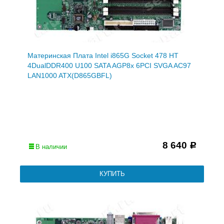
Материнская Плата Intel i865G Socket 478 HT
4DualDDR400 U100 SATA AGP8x 6PCI SVGA AC97
LAN1000 ATX(D865GBFL)
8 640
Р
В наличии