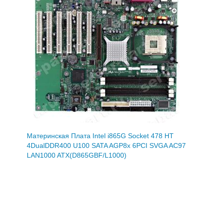
Материнская Плата Intel i865G Socket 478 HT
4DualDDR400 U100 SATA AGP8x 6PCI SVGA AC97
LAN1000 ATX(D865GBF/L1000)