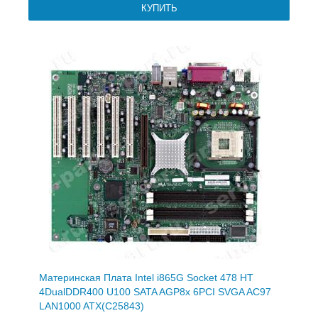
Материнская Плата Intel i865G Socket 478 HT
4DualDDR400 U100 SATA AGP8x 6PCI SVGA AC97
LAN1000 ATX(C25843)