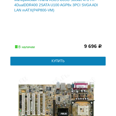
4DualDDR400 2SATA U100 AGP8x 3PCI SVGA ADI
LAN mATX(P4P800-VM)
9 696
Р
В наличии