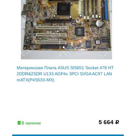
Материнская Плата ASUS SIS651 Socket 478 HT
2DDR&2SDR U133 AGP4x 3PCI SVGA AC97 LAN
mATX(P4S533-MX)
5 664
Р
В наличии