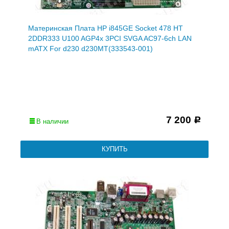
Материнская Плата HP i845GE Socket 478 HT
2DDR333 U100 AGP4x 3PCI SVGA AC97-6ch LAN
mATX For d230 d230MT(333543-001)
7 200
Р
В наличии