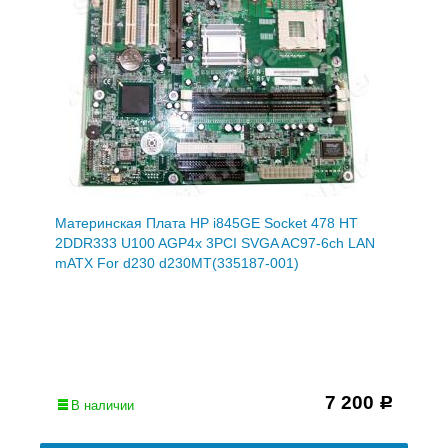
Материнская Плата HP i845GE Socket 478 HT
2DDR333 U100 AGP4x 3PCI SVGA AC97-6ch LAN
mATX For d230 d230MT(335187-001)
7 200
Р
В наличии