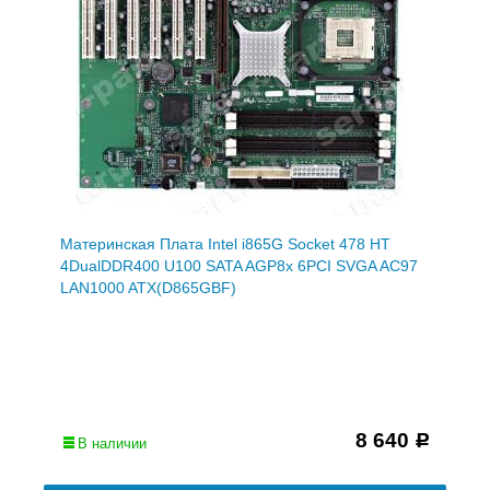
Материнская Плата Intel i865G Socket 478 HT
4DualDDR400 U100 SATA AGP8x 6PCI SVGA AC97
LAN1000 ATX(D865GBF)
8 640
Р
В наличии