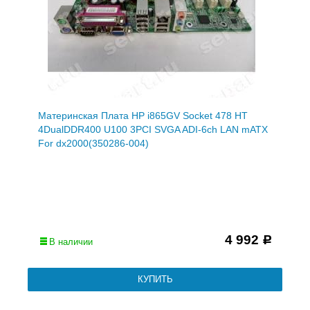
Материнская Плата HP i865GV Socket 478 HT
4DualDDR400 U100 3PCI SVGA ADI-6ch LAN mATX
For dx2000(350286-004)
4 992
Р
В наличии