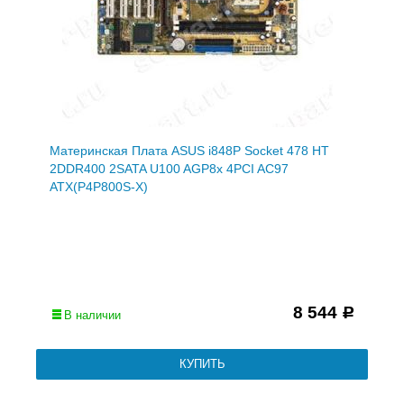
Материнская Плата ASUS i848P Socket 478 HT
2DDR400 2SATA U100 AGP8x 4PCI AC97
ATX(P4P800S-X)
8 544
Р
В наличии