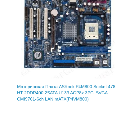
Материнская Плата ASRock P4M800 Socket 478
HT 2DDR400 2SATA U133 AGP8x 3PCI SVGA
CMI9761-6ch LAN mATX(P4VM800)