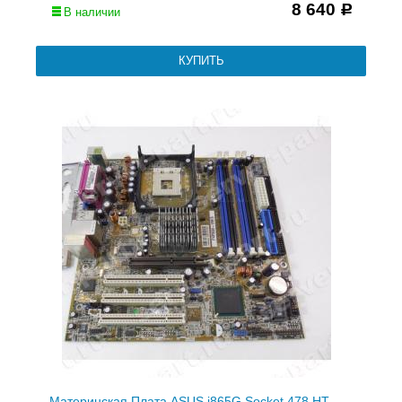
8 640
Р
В наличии
Материнская Плата ASUS i865G Socket 478 HT