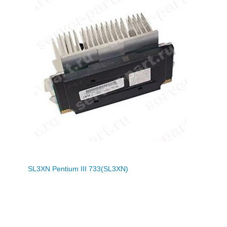
SL3XN Pentium III 733(SL3XN)