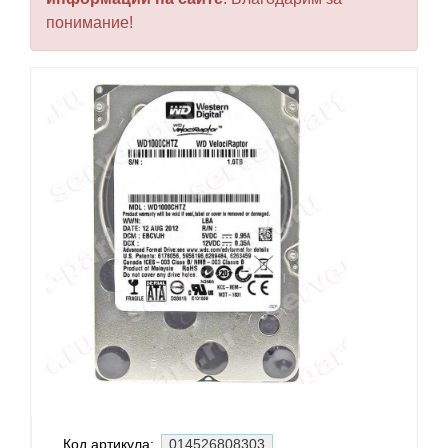
понимание!
Код артикула:
014526808303