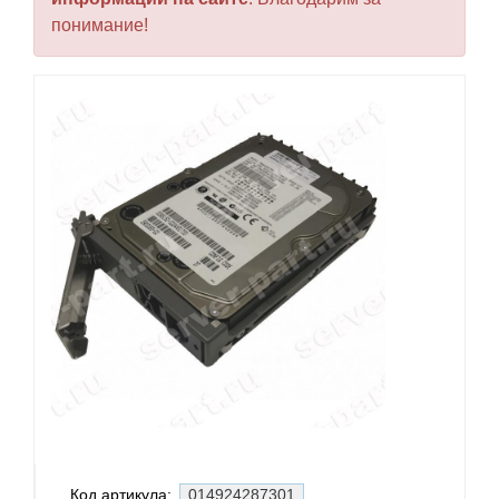
понимание!
Код артикула:
014924287301