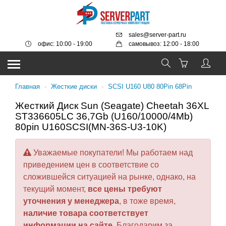
sales@server-part.ru
офис: 10:00 - 19:00
самовывоз: 12:00 - 18:00
Главная
-
Жесткие диски
-
SCSI U160 U80 80Pin 68Pin
Жесткий Диск Sun (Seagate) Cheetah 36XL
ST336605LC 36,7Gb (U160/10000/4Mb)
80pin U160SCSI(MN-36S-U3-10K)
Уважаемые покупатели! Мы работаем над
приведением цен в соответствие со
сложившейся ситуацией на рынке, однако, на
текущий момент,
все цены требуют
уточнения у менеджера
, в тоже время,
наличие товара соответствует
информации на сайте
. Благодарим за