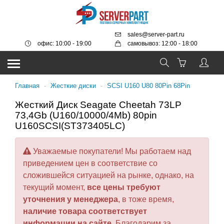
sales@server-part.ru
офис: 10:00 - 19:00
самовывоз: 12:00 - 18:00
Главная
-
Жесткие диски
-
SCSI U160 U80 80Pin 68Pin
Жесткий Диск Seagate Cheetah 73LP
73,4Gb (U160/10000/4Mb) 80pin
U160SCSI(ST373405LC)
Уважаемые покупатели! Мы работаем над
приведением цен в соответствие со
сложившейся ситуацией на рынке, однако, на
текущий момент,
все цены требуют
уточнения у менеджера
, в тоже время,
наличие товара соответствует
информации на сайте
. Благодарим за