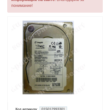
понимание!
Код артикула:
015012993301