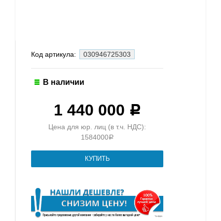
Код артикула:
030946725303
В наличии
1 440 000
Р
Цена для юр. лиц (в т.ч. НДС):
1584000
Р