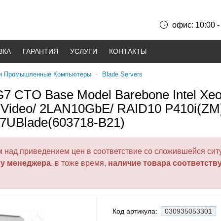
офис: 10:00 -
ВКА
ГАРАНТИЯ
УСЛУГИ
КОНТАКТЫ
 и Промышленные Компьютеры
-
Blade Servers
7 CTO Base Model Barebone Intel Xeon
/ Video/ 2LAN10GbE/ RAID10 P410i(ZM
 7UBlade(603718-B21)
над приведением цен в соответствие со сложившейся ситу
 у менеджера
, в тоже время,
наличие товара соответств
Код артикула:
030935053301