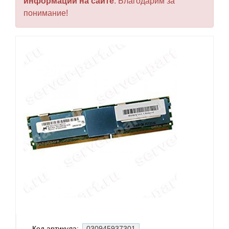
информации на сайте
. Благодарим за
понимание!
Код артикула:
030945937301