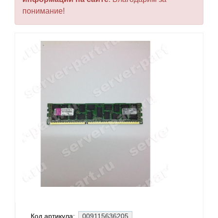
понимание!
Код артикула:
009115636205