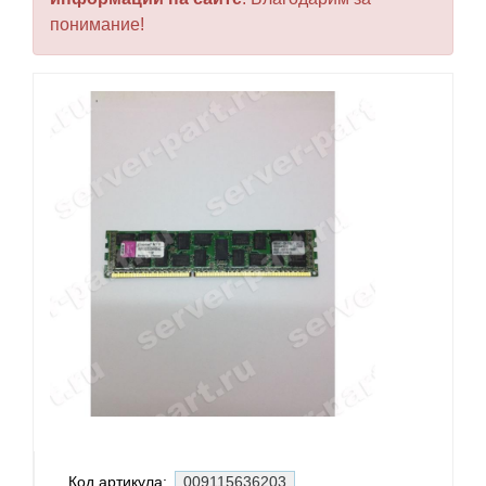
понимание!
Код артикула:
009115636203