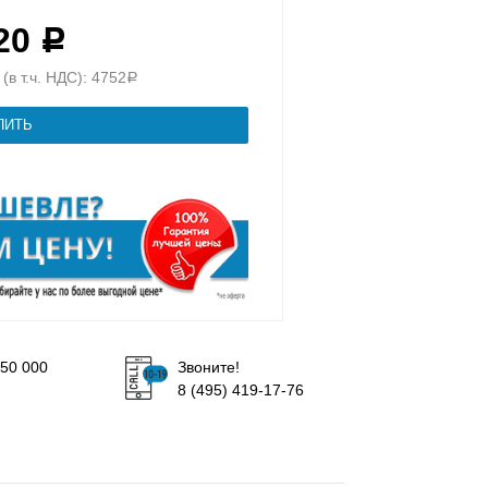
320
Р
(в т.ч. НДС): 4752
Р
50 000
Звоните!
8 (495) 419-17-76