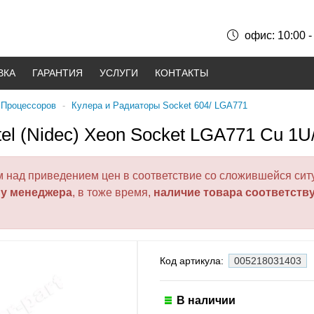
офис: 10:00 -
ВКА
ГАРАНТИЯ
УСЛУГИ
КОНТАКТЫ
 Процессоров
-
Кулера и Радиаторы Socket 604/ LGA771
el (Nidec) Xeon Socket LGA771 Cu 1U
над приведением цен в соответствие со сложившейся ситу
 у менеджера
, в тоже время,
наличие товара соответств
Код артикула:
005218031403
В наличии