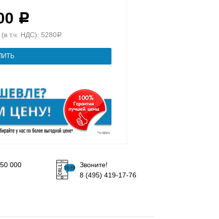
800
Р
(в т.ч. НДС): 5280
Р
50 000
Звоните!
8 (495) 419-17-76