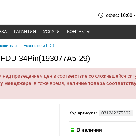
офис: 10:00 -
ВКА
ГАРАНТИЯ
УСЛУГИ
КОНТАКТЫ
акопители
-
Накопители FDD
 FDD 34Pin(193077A5-29)
над приведением цен в соответствие со сложившейся ситу
 у менеджера
, в тоже время,
наличие товара соответств
Код артикула:
031242275302
В наличии