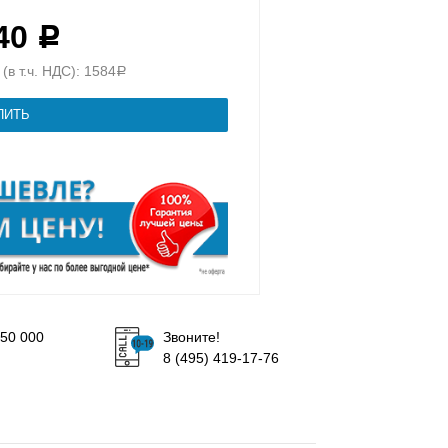
440
Р
(в т.ч. НДС): 1584
Р
50 000
Звоните!
8 (495) 419-17-76