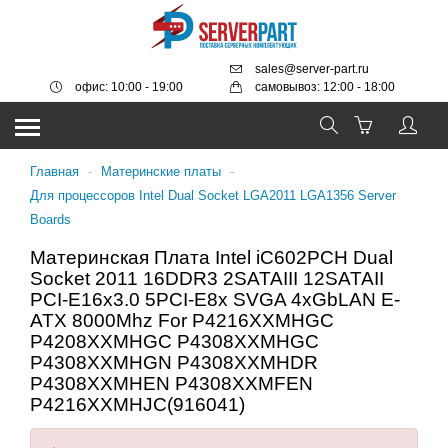
sales@server-part.ru
офис: 10:00 - 19:00
самовывоз: 12:00 - 18:00
Главная
-
Материнские платы
-
Для процессоров Intel Dual Socket LGA2011 LGA1356 Server
Boards
Материнская Плата Intel iC602PCH Dual
Socket 2011 16DDR3 2SATAIII 12SATAII
PCI-E16x3.0 5PCI-E8x SVGA 4xGbLAN E-
ATX 8000Mhz For P4216XXMHGC
P4208XXMHGC P4308XXMHGC
P4308XXMHGN P4308XXMHDR
P4308XXMHEN P4308XXMFEN
P4216XXMHJC(916041)