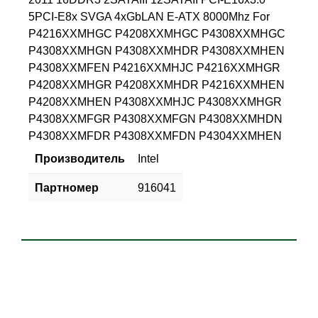
5PCI-E8x SVGA 4xGbLAN E-ATX 8000Mhz For
P4216XXMHGC P4208XXMHGC P4308XXMHGC
P4308XXMHGN P4308XXMHDR P4308XXMHEN
P4308XXMFEN P4216XXMHJC P4216XXMHGR
P4208XXMHGR P4208XXMHDR P4216XXMHEN
P4208XXMHEN P4308XXMHJC P4308XXMHGR
P4308XXMFGR P4308XXMFGN P4308XXMHDN
P4308XXMFDR P4308XXMFDN P4304XXMHEN
Производитель
Intel
Партномер
916041