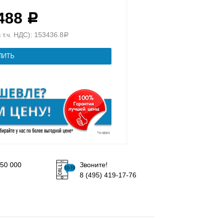
 488
Р
 т.ч. НДС): 153436.8
Р
50 000
Звоните!
8 (495) 419-17-76