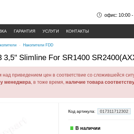
офис: 10:00 -
ВКА
ГАРАНТИЯ
УСЛУГИ
КОНТАКТЫ
акопители
-
Накопители FDD
F3 3,5" Slimline For SR1400 SR2400(
над приведением цен в соответствие со сложившейся ситу
 у менеджера
, в тоже время,
наличие товара соответств
Код артикула:
017311712302
В наличии