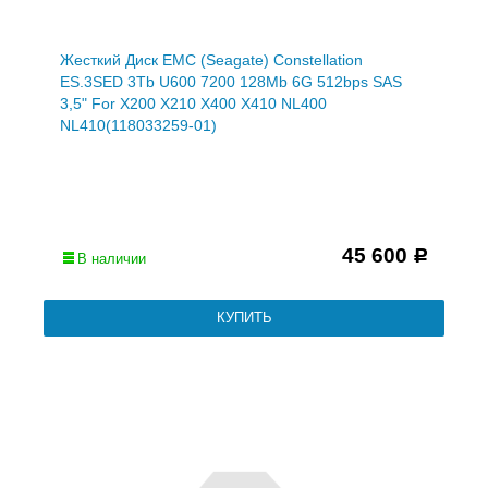
Жесткий Диск EMC (Seagate) Constellation
ES.3SED 3Tb U600 7200 128Mb 6G 512bps SAS
3,5" For X200 X210 X400 X410 NL400
NL410(118033259-01)
45 600
Р
В наличии