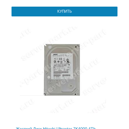
Жесткий Диск Hitachi Ultrastar 7K4000 4Tb