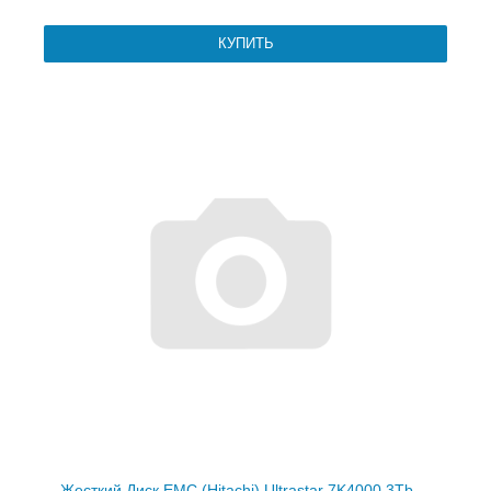
Жесткий Диск EMC (Hitachi) Ultrastar 7K4000 3Tb