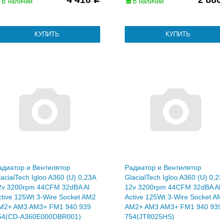
В наличии
В наличии
адиатор и Вентилятор
Радиатор и Вентилятор
acialTech Igloo A360 (U) 0,23A
GlacialTech Igloo A360 (U) 0,
2v 3200rpm 44CFM 32dBA Al
12v 3200rpm 44CFM 32dBA A
ctive 125Wt 3-Wire Socket AM2
Active 125Wt 3-Wire Socket 
M2+ AM3 AM3+ FM1 940 939
AM2+ AM3 AM3+ FM1 940 93
54(CD-A360E000DBR001)
754(JT8025HS)