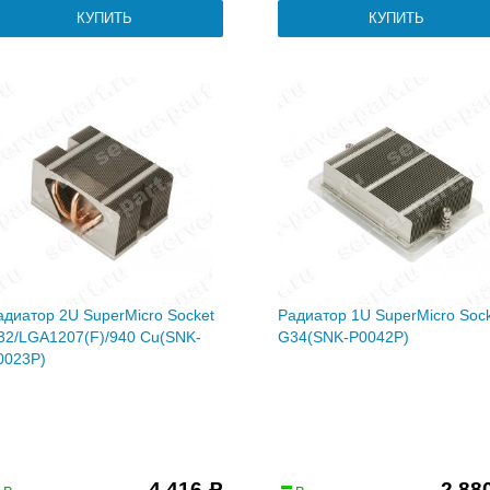
адиатор 2U SuperMicro Socket
Радиатор 1U SuperMicro Soc
32/LGA1207(F)/940 Cu(SNK-
G34(SNK-P0042P)
0023P)
4 416
2 88
Р