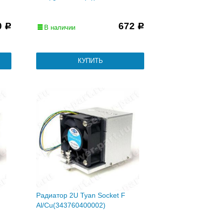
0
672
Р
Р
В наличии
Радиатор 2U Tyan Socket F
Al/Cu(343760400002)