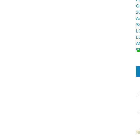
Gl
2
A
S
L
L
A
9