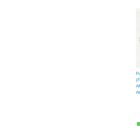
Р
(
A
A