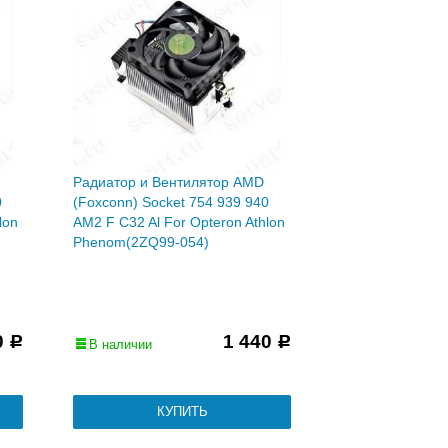
Радиатор и Вентилятор AMD
0
(Foxconn) Socket 754 939 940
lon
AM2 F C32 Al For Opteron Athlon
Phenom(2ZQ99-054)
0
1 440
Р
Р
В наличии