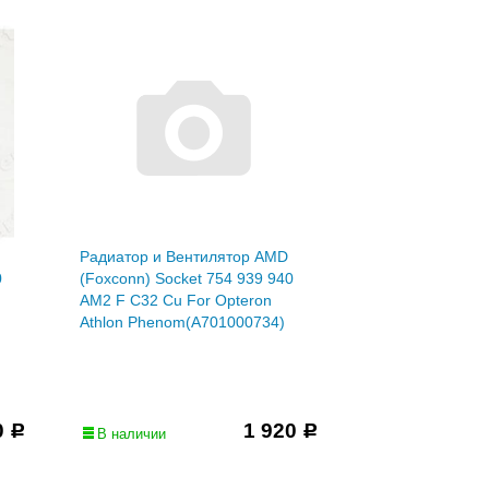
Радиатор и Вентилятор AMD
0
(Foxconn) Socket 754 939 940
AM2 F C32 Cu For Opteron
Athlon Phenom(A701000734)
0
1 920
Р
Р
В наличии