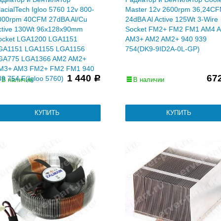
acialTech Igloo 5760 12v 800-
Master 12v 2600rpm 36,24C
000rpm 40CFM 27dBA Al/Cu
24dBA Al Active 125Wt 3-Wire
ctive 130Wt 96x128x90mm
Socket FM2+ FM2 FM1 AM4 
ocket LGA1200 LGA1151
AM3+ AM2 AM2+ 940 939
GA1151 LGA1155 LGA1156
754(DK9-9ID2A-0L-GP)
GA775 LGA1366 AM2 AM2+
M3+ AM3 FM2+ FM2 FM1 940
1 440
67
39 754 F(Igloo 5760)
Р
В наличии
В наличии