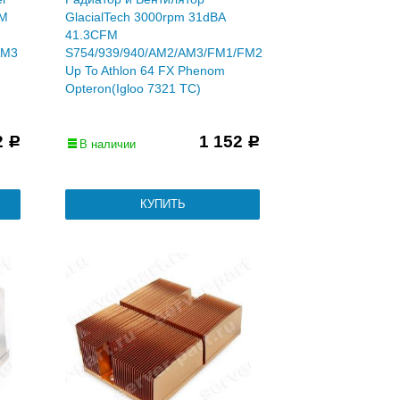
FM
GlacialTech 3000rpm 31dBA
41.3CFM
AM3
S754/939/940/AM2/AM3/FM1/FM2
Up To Athlon 64 FX Phenom
Opteron(Igloo 7321 TC)
2
1 152
Р
Р
В наличии