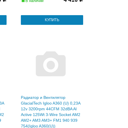
В наличии
Радиатор и Вентилятор
23A
GlacialTech Igloo A360 (U) 0,23A
l
12v 3200rpm 44CFM 32dBA Al
AM2
Active 125Wt 3-Wire Socket AM2
9
AM2+ AM3 AM3+ FM1 940 939
754(Igloo A360(U))