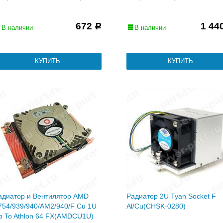
672
1 44
Р
В наличии
В наличии
адиатор и Вентилятор AMD
Радиатор 2U Tyan Socket F
754/939/940/AM2/940/F Cu 1U
Al/Cu(CHSK-0280)
p To Athlon 64 FX(AMDCU1U)