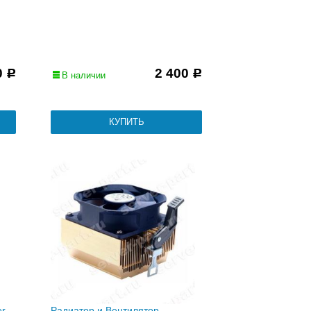
0
2 400
Р
Р
В наличии
er
Радиатор и Вентилятор