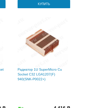
ket
Радиатор 1U SuperMicro Cu
Socket C32 LGA1207(F)
940(SNK-P0022+)
0
4 416
Р
Р