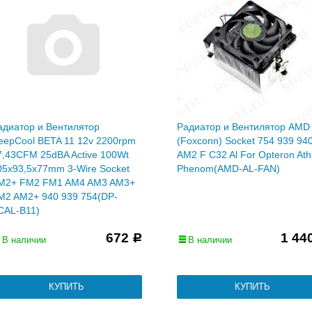
адиатор и Вентилятор
Радиатор и Вентилятор AMD
eepCool BETA 11 12v 2200rpm
(Foxconn) Socket 754 939 94
7,43CFM 25dBA Active 100Wt
AM2 F C32 Al For Opteron Ath
05x93,5x77mm 3-Wire Socket
Phenom(AMD-AL-FAN)
M2+ FM2 FM1 AM4 AM3 AM3+
M2 AM2+ 940 939 754(DP-
CAL-B11)
672
1 44
Р
В наличии
В наличии