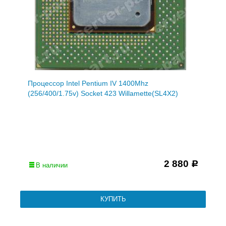
Процессор Intel Pentium IV 1400Mhz
(256/400/1.75v) Socket 423 Willamette(SL4X2)
2 880
Р
В наличии