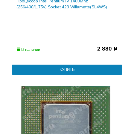
Процессор Intel Pentium IV 1400Mhz
(256/400/1.75v) Socket 423 Willamette(SL4WS)
2 880
Р
В наличии