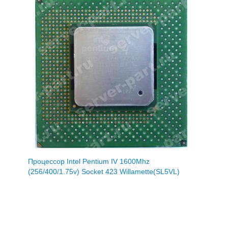
Процессор Intel Pentium IV 1600Mhz
(256/400/1.75v) Socket 423 Willamette(SL5VL)