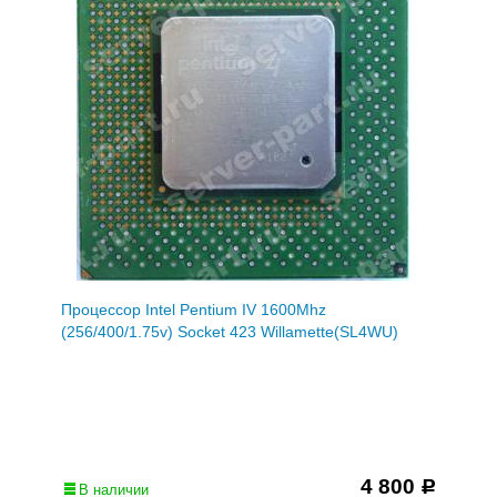
Процессор Intel Pentium IV 1600Mhz
(256/400/1.75v) Socket 423 Willamette(SL4WU)
4 800
Р
В наличии