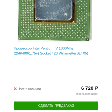
Процессор Intel Pentium IV 1800Mhz
(256/400/1.75v) Socket 423 Willamette(SL4X5)
6 720
Р
Нет в наличии
(последняя цена)
СДЕЛАТЬ ПРЕДЗАКАЗ