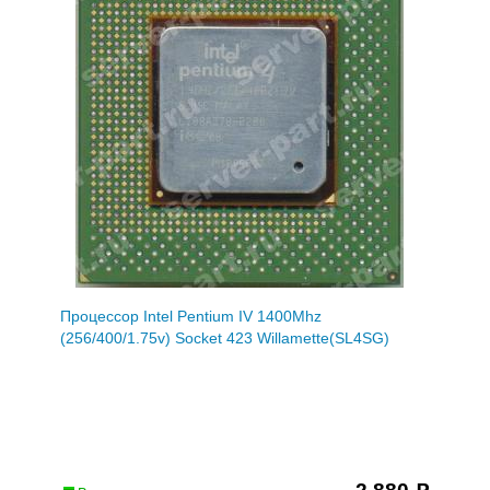
Процессор Intel Pentium IV 1400Mhz
(256/400/1.75v) Socket 423 Willamette(SL4SG)