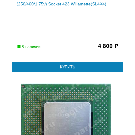
(256/400/1.75v) Socket 423 Willamette(SL4X4)
4 800
Р
В наличии