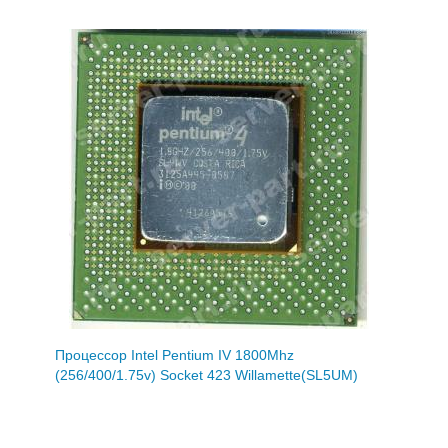
Процессор Intel Pentium IV 1800Mhz
(256/400/1.75v) Socket 423 Willamette(SL5UM)