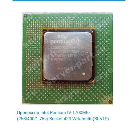
Процессор Intel Pentium IV 1700Mhz
(256/400/1.75v) Socket 423 Willamette(SL5TP)