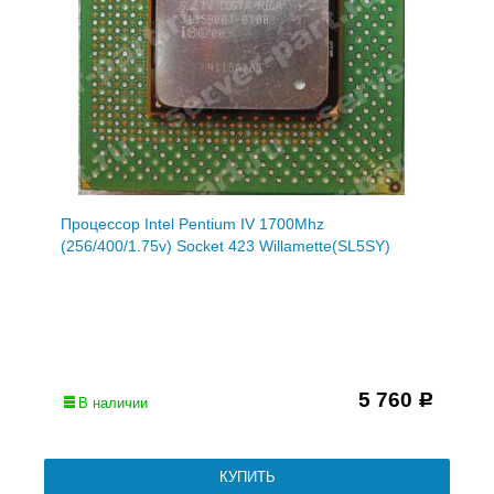
Процессор Intel Pentium IV 1700Mhz
(256/400/1.75v) Socket 423 Willamette(SL5SY)
5 760
Р
В наличии