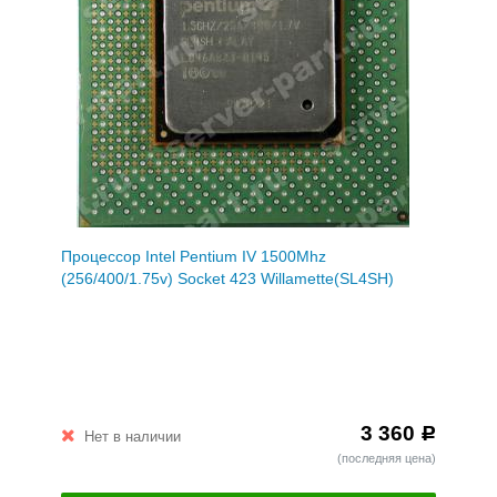
Процессор Intel Pentium IV 1500Mhz
(256/400/1.75v) Socket 423 Willamette(SL4SH)
3 360
Р
Нет в наличии
(последняя цена)