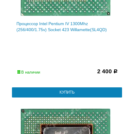
Процессор Intel Pentium IV 1300Mhz
(256/400/1.75v) Socket 423 Willamette(SL4QD)
2 400
Р
В наличии