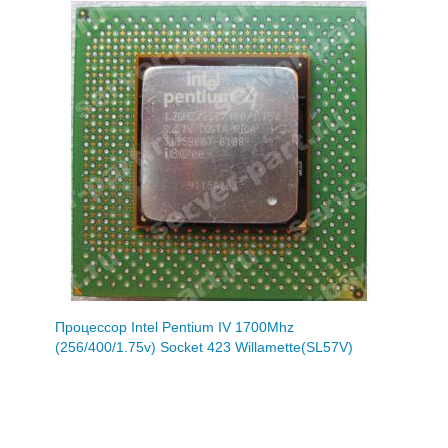
Процессор Intel Pentium IV 1700Mhz
(256/400/1.75v) Socket 423 Willamette(SL57V)