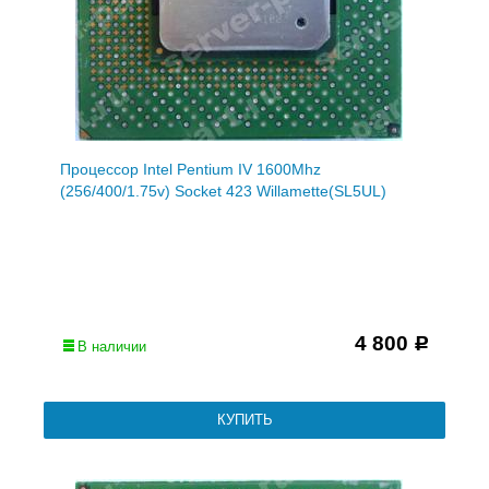
Процессор Intel Pentium IV 1600Mhz
(256/400/1.75v) Socket 423 Willamette(SL5UL)
4 800
Р
В наличии