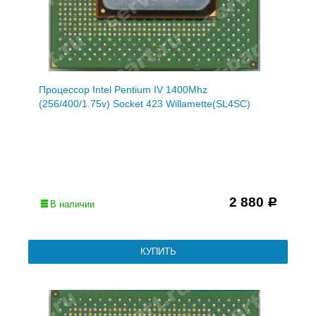
Процессор Intel Pentium IV 1400Mhz
(256/400/1.75v) Socket 423 Willamette(SL4SC)
2 880
Р
В наличии