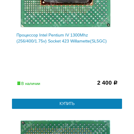
Процессор Intel Pentium IV 1300Mhz
(256/400/1.75v) Socket 423 Willamette(SL5GC)
2 400
Р
В наличии