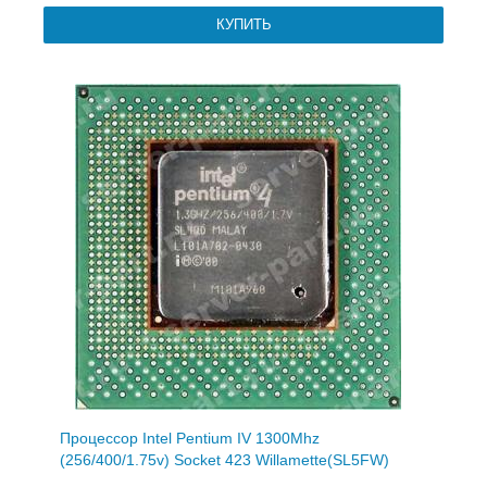
Процессор Intel Pentium IV 1300Mhz
(256/400/1.75v) Socket 423 Willamette(SL5FW)