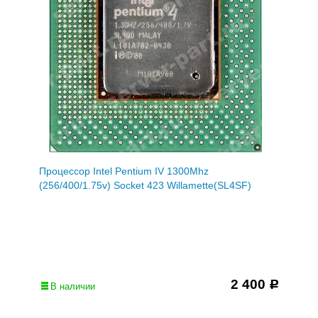
Процессор Intel Pentium IV 1300Mhz
(256/400/1.75v) Socket 423 Willamette(SL4SF)
2 400
Р
В наличии