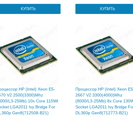
роцессор HP (Intel) Xeon E5-
Процессор HP (Intel) Xeon E5
670 V2 2500(3300)Mhz
2667 V2 3300(4000)Mhz
8000/L3-25Mb) 10x Core 115Wt
(8000/L3-25Mb) 8x Core 130
ocket LGA2011 Ivy Bridge For
Socket LGA2011 Ivy Bridge Fo
L360p Gen8(712508-B21)
DL360p Gen8(712773-B21)