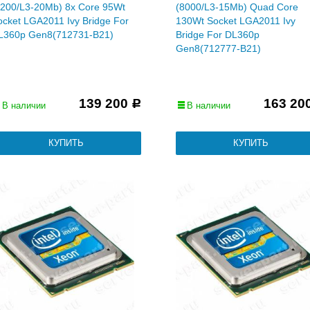
7200/L3-20Mb) 8x Core 95Wt
(8000/L3-15Mb) Quad Core
ocket LGA2011 Ivy Bridge For
130Wt Socket LGA2011 Ivy
L360p Gen8(712731-B21)
Bridge For DL360p
Gen8(712777-B21)
139 200
163 20
Р
В наличии
В наличии