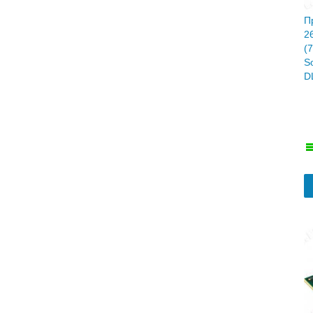
П
2
(
S
D