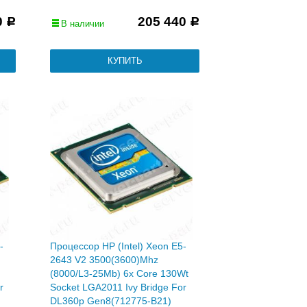
0
205 440
Р
Р
В наличии
-
Процессор HP (Intel) Xeon E5-
2643 V2 3500(3600)Mhz
(8000/L3-25Mb) 6x Core 130Wt
r
Socket LGA2011 Ivy Bridge For
DL360p Gen8(712775-B21)