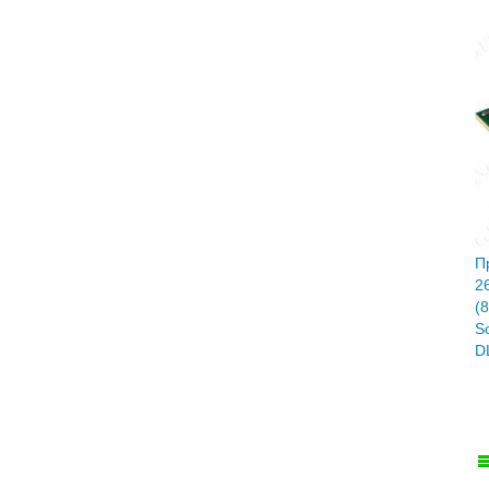
П
2
(
S
D