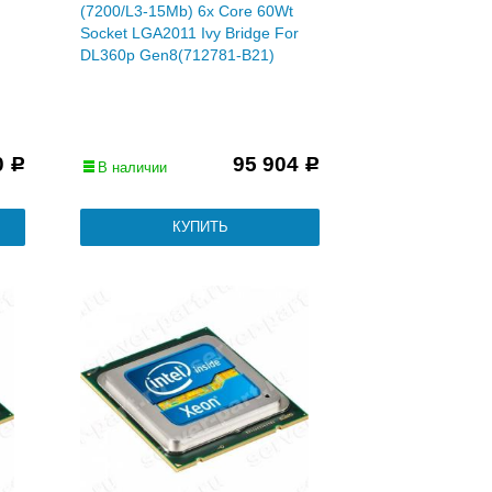
(7200/L3-15Mb) 6x Core 60Wt
Socket LGA2011 Ivy Bridge For
DL360p Gen8(712781-B21)
0
95 904
Р
Р
В наличии