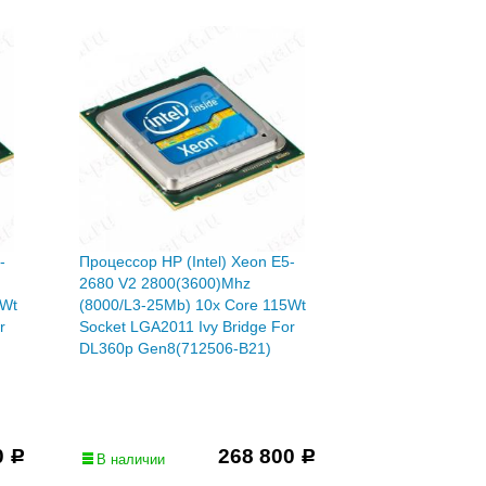
-
Процессор HP (Intel) Xeon E5-
2680 V2 2800(3600)Mhz
0Wt
(8000/L3-25Mb) 10x Core 115Wt
r
Socket LGA2011 Ivy Bridge For
DL360p Gen8(712506-B21)
0
268 800
Р
Р
В наличии