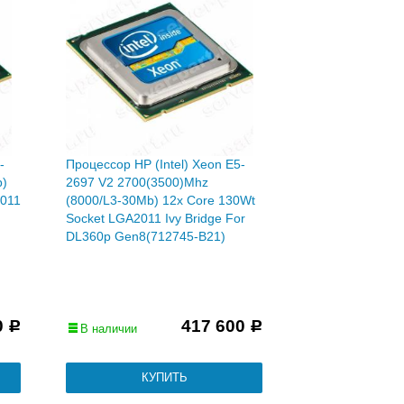
-
Процессор HP (Intel) Xeon E5-
b)
2697 V2 2700(3500)Mhz
2011
(8000/L3-30Mb) 12x Core 130Wt
Socket LGA2011 Ivy Bridge For
DL360p Gen8(712745-B21)
0
417 600
Р
Р
В наличии