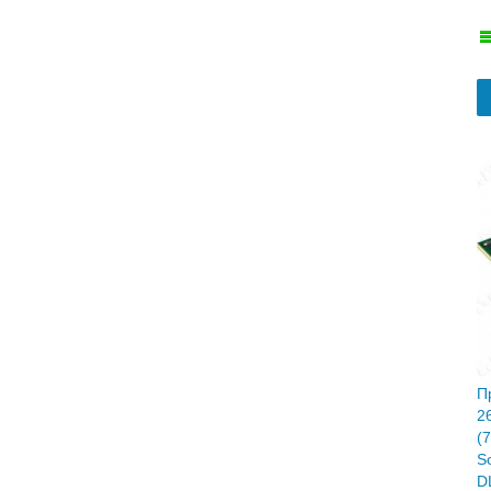
П
2
(
S
D