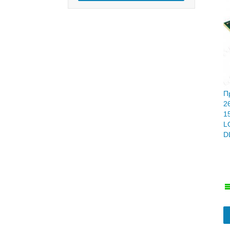
П
2
1
L
D