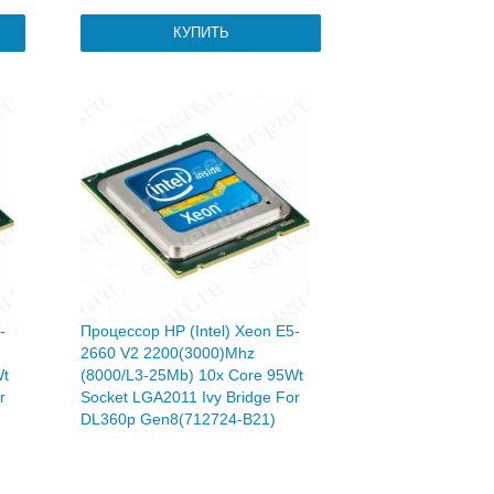
-
Процессор HP (Intel) Xeon E5-
2660 V2 2200(3000)Mhz
Wt
(8000/L3-25Mb) 10x Core 95Wt
r
Socket LGA2011 Ivy Bridge For
DL360p Gen8(712724-B21)