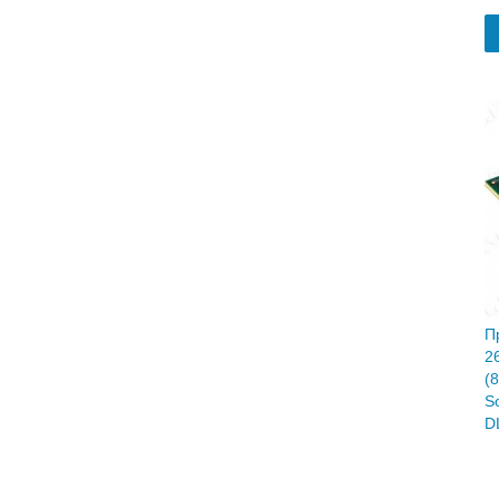
П
2
(
S
D