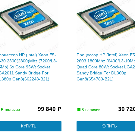
роцессор HP (Intel) Xeon E5-
Процессор HP (Intel) Xeon E5
630 2300(2800)Mhz (7200/L3-
2603 1800Mhz (6400/L3-10M
5Mb) 6x Core 95Wt Socket
Quad Core 80Wt Socket LGA
GA2011 Sandy Bridge For
Sandy Bridge For DL360p
L380p Gen8(662248-B21)
Gen8(654780-B21)
99 840
30 72
Р
В наличии
В наличии