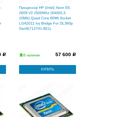
-
Процессор HP (Intel) Xeon E5-
2609 V2 2500Mhz (6400/L3-
10Mb) Quad Core 80Wt Socket
r
LGA2011 Ivy Bridge For DL360p
Gen8(712741-B21)
0
57 600
Р
Р
В наличии