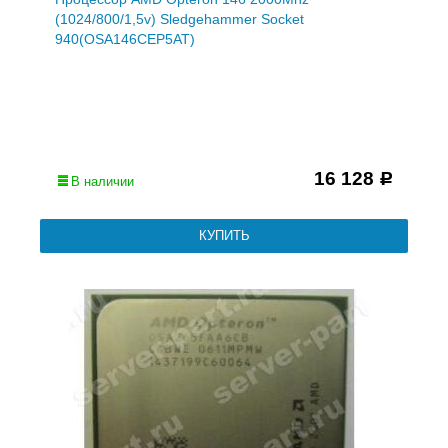
(1024/800/1,5v) Sledgehammer Socket
940(OSA146CEP5AT)
16 128
Р
В наличии