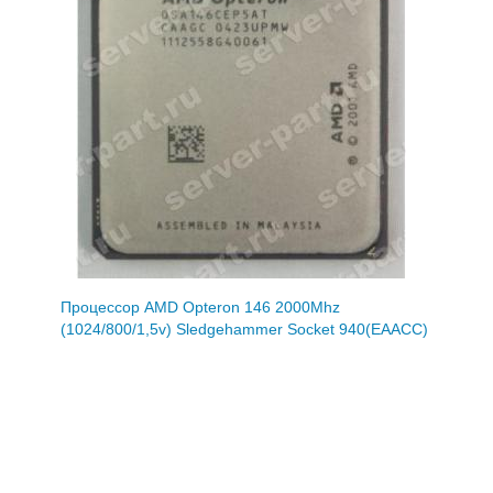
Процессор AMD Opteron 146 2000Mhz
(1024/800/1,5v) Sledgehammer Socket 940(EAACC)