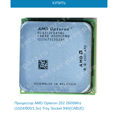
Процессор AMD Opteron 252 2600Mhz
(1024/800/1,5v) Troy Socket 940(CAB1E)