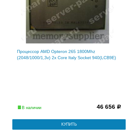
Процессор AMD Opteron 265 1800Mhz
(2048/1000/1,3v) 2x Core Italy Socket 940(LCB9E)
46 656
Р
В наличии