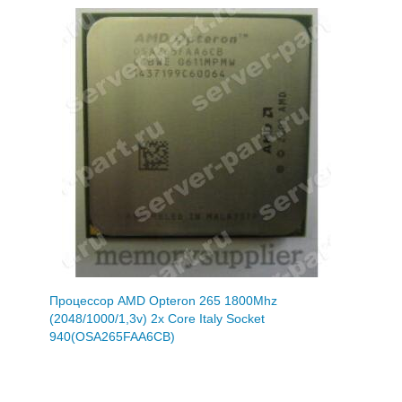
Процессор AMD Opteron 265 1800Mhz
(2048/1000/1,3v) 2x Core Italy Socket
940(OSA265FAA6CB)