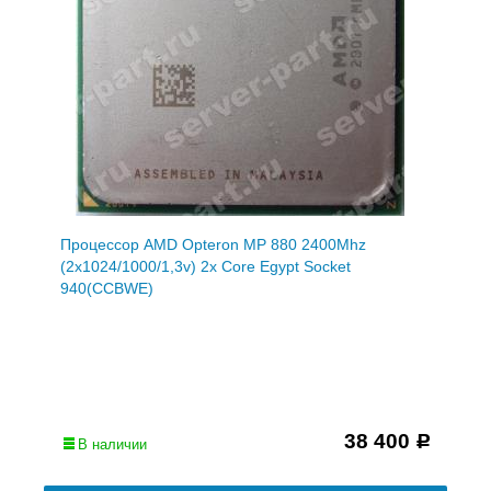
Процессор AMD Opteron MP 880 2400Mhz
(2x1024/1000/1,3v) 2x Core Egypt Socket
940(CCBWE)
38 400
Р
В наличии