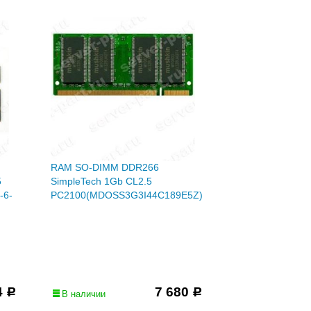
RAM SO-DIMM DDR266
5
SimpleTech 1Gb CL2.5
-6-
PC2100(MDOSS3G3I44C189E5Z)
4
7 680
Р
Р
В наличии