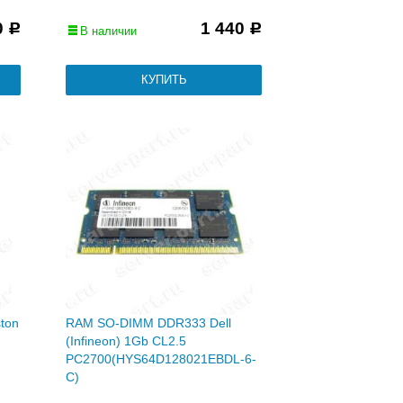
0
1 440
Р
Р
В наличии
ton
RAM SO-DIMM DDR333 Dell
(Infineon) 1Gb CL2.5
PC2700(HYS64D128021EBDL-6-
C)