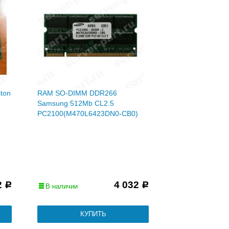
ton
RAM SO-DIMM DDR266
Samsung 512Mb CL2.5
PC2100(M470L6423DN0-CB0)
2
4 032
Р
Р
В наличии