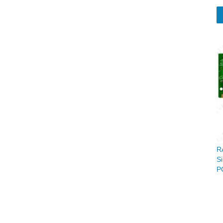
R
S
P