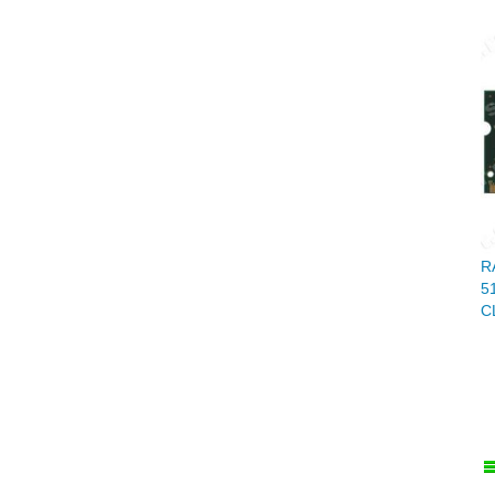
R
5
C