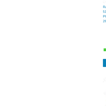
R
5
P
2