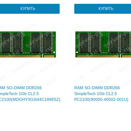
AM SO-DIMM DDR266
RAM SO-DIMM DDR266
impleTech 1Gb CL2.5
SimpleTech 1Gb CL2.5
C2100(MDOHY3G3I44C189E5Z)
PC2100(90000-40502-001U)