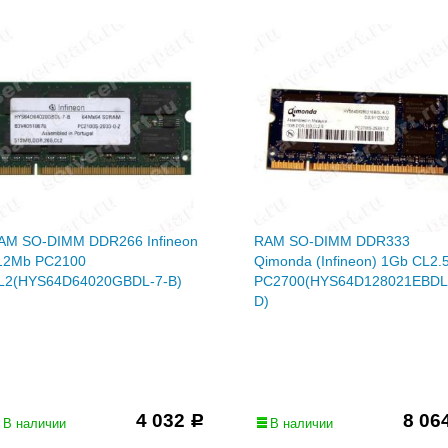
AM SO-DIMM DDR266 Infineon
RAM SO-DIMM DDR333
12Mb PC2100
Qimonda (Infineon) 1Gb CL2.
L2(HYS64D64020GBDL-7-B)
PC2700(HYS64D128021EBDL
D)
4 032
8 06
Р
В наличии
В наличии