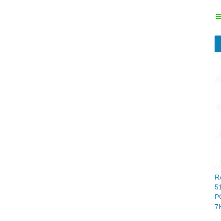
R
5
P
7