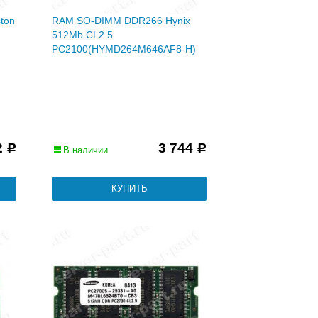
ton
RAM SO-DIMM DDR266 Hynix
512Mb CL2.5
PC2100(HYMD264M646AF8-H)
2
3 744
Р
Р
В наличии