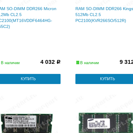
AM SO-DIMM DDR266 Micron
RAM SO-DIMM DDR266 Kings
12Mb CL2.5
512Mb CL2.5
C2100(MT16VDDF6464HG-
PC2100(KVR266SO/512R)
65C2)
4 032
9 31
Р
В наличии
В наличии