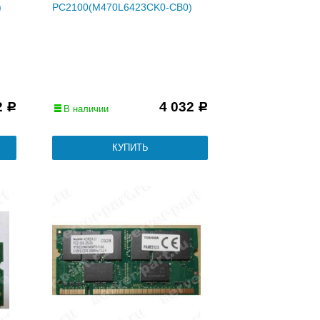
)
PC2100(M470L6423CK0-CB0)
2
4 032
Р
Р
В наличии