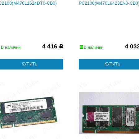
C2100(M470L1624DT0-CB0)
PC2100(M470L6423EN0-CB0
4 416
4 03
Р
В наличии
В наличии