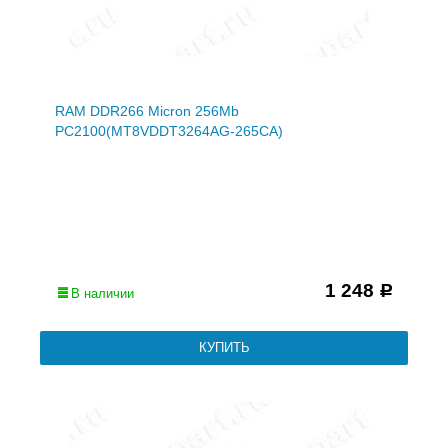
RAM DDR266 Micron 256Mb
PC2100(MT8VDDT3264AG-265CA)
1 248
Р
В наличии