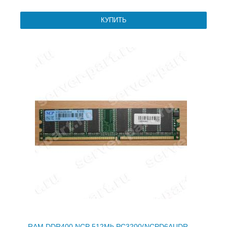
RAM DDR400 NCP 512Mb PC3200(NCPD6AUDR-