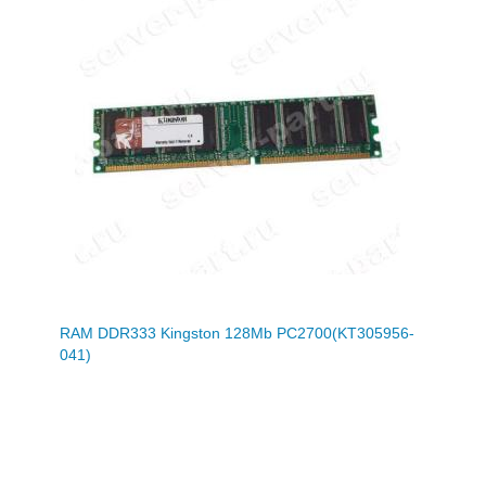
RAM DDR333 Kingston 128Mb PC2700(KT305956-
041)