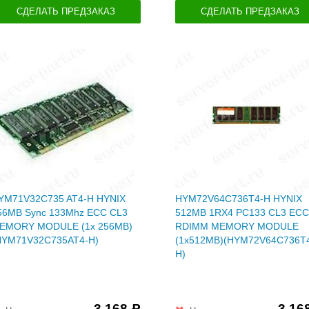
СДЕЛАТЬ ПРЕДЗАКАЗ
СДЕЛАТЬ ПРЕДЗАКАЗ
YM71V32C735 AT4-H HYNIX
HYM72V64C736T4-H HYNIX
56MB Sync 133Mhz ECC CL3
512MB 1RX4 PC133 CL3 ECC
EMORY MODULE (1x 256MB)
RDIMM MEMORY MODULE
HYM71V32C735AT4-H)
(1x512MB)(HYM72V64C736T
H)
3 168
3 16
Р