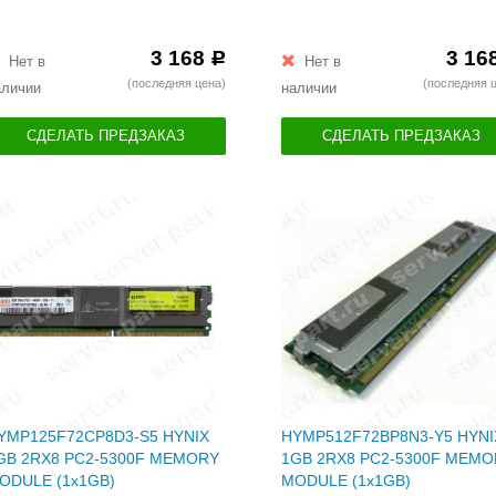
3 168
3 16
Р
Нет в
Нет в
(последняя цена)
(последняя 
аличии
наличии
СДЕЛАТЬ ПРЕДЗАКАЗ
СДЕЛАТЬ ПРЕДЗАКАЗ
YMP125F72CP8D3-S5 HYNIX
HYMP512F72BP8N3-Y5 HYNI
GB 2RX8 PC2-5300F MEMORY
1GB 2RX8 PC2-5300F MEM
ODULE (1x1GB)
MODULE (1x1GB)