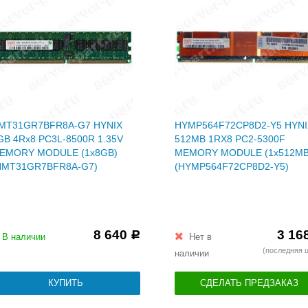
MT31GR7BFR8A-G7 HYNIX
HYMP564F72CP8D2-Y5 HYNI
GB 4Rx8 PC3L-8500R 1.35V
512MB 1RX8 PC2-5300F
EMORY MODULE (1x8GB)
MEMORY MODULE (1x512MB
HMT31GR7BFR8A-G7)
(HYMP564F72CP8D2-Y5)
8 640
3 16
Р
В наличии
Нет в
(последняя 
наличии
СДЕЛАТЬ ПРЕДЗАКАЗ