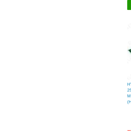
H
2
M
(