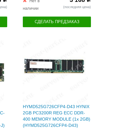
Нет в
цена)
(последняя цена)
наличии
СДЕЛАТЬ ПРЕДЗАКАЗ
HYMD525G726CFP4-D43 HYNIX
C-
2GB PC3200R REG ECC DDR-
400 MEMORY MODULE (1x 2GB)
J)
(HYMD525G726CFP4-D43)