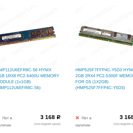
MP112U6EFR8C-S6 HYNIX
HMP525F7FFP4C-Y5D3 HYN
GB 1RX8 PC2-6400U MEMORY
2GB 2RX4 PC2-5300F MEM
ODULE (1x1GB)
FOR G5 (1X2GB)
HMP112U6EFR8C-S6)
(HMP525F7FFP4C-Y5D3)
3 168
3 16
Р
Нет в
Нет в
(последняя цена)
(последняя 
аличии
наличии