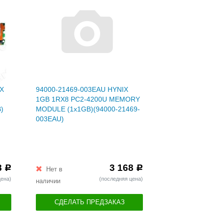
X
94000-21469-003EAU HYNIX
1GB 1RX8 PC2-4200U MEMORY
)
MODULE (1x1GB)(94000-21469-
003EAU)
8
3 168
Р
Р
Нет в
цена)
(последняя цена)
наличии
СДЕЛАТЬ ПРЕДЗАКАЗ