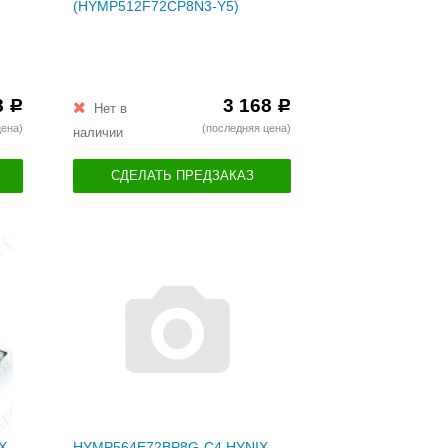
(HYMP512F72CP8N3-Y5)
8
3 168
Р
Р
Нет в
цена)
(последняя цена)
наличии
СДЕЛАТЬ ПРЕДЗАКАЗ
X
HYMP564E72BP8G-C4 HYNIX