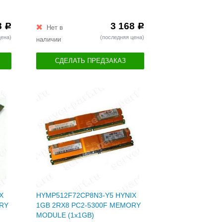
8
3 168
Р
Р
Нет в
цена)
(последняя цена)
наличии
СДЕЛАТЬ ПРЕДЗАКАЗ
X
HYMP512F72CP8N3-Y5 HYNIX
ORY
1GB 2RX8 PC2-5300F MEMORY
MODULE (1x1GB)