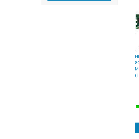
H
8
M
(