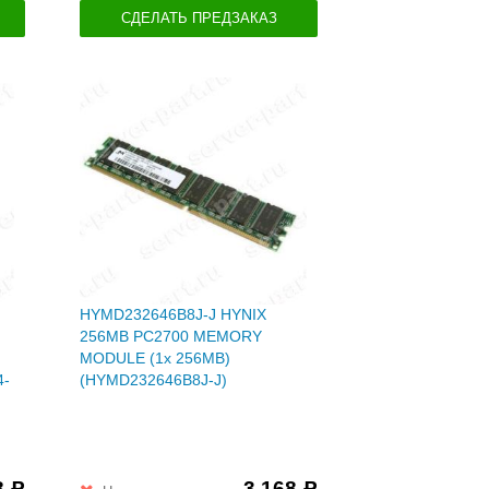
СДЕЛАТЬ ПРЕДЗАКАЗ
HYMD232646B8J-J HYNIX
256MB PC2700 MEMORY
MODULE (1x 256MB)
4-
(HYMD232646B8J-J)
8
3 168
Р
Р