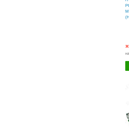
P
M
(
н