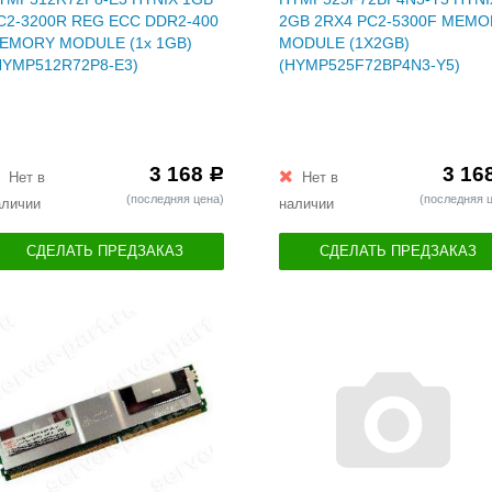
C2-3200R REG ECC DDR2-400
2GB 2RX4 PC2-5300F MEM
EMORY MODULE (1x 1GB)
MODULE (1X2GB)
HYMP512R72P8-E3)
(HYMP525F72BP4N3-Y5)
3 168
3 16
Р
Нет в
Нет в
(последняя цена)
(последняя 
аличии
наличии
СДЕЛАТЬ ПРЕДЗАКАЗ
СДЕЛАТЬ ПРЕДЗАКАЗ