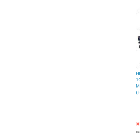
H
1
M
(
н