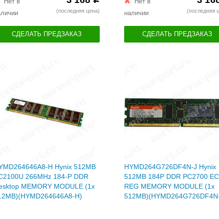
Нет в
Нет в
(последняя цена)
(последняя 
аличии
наличии
СДЕЛАТЬ ПРЕДЗАКАЗ
СДЕЛАТЬ ПРЕДЗАКАЗ
YMD264646A8-H Hynix 512MB
HYMD264G726DF4N-J Hynix
C2100U 266MHz 184-P DDR
512MB 184P DDR PC2700 EC
esktop MEMORY MODULE (1x
REG MEMORY MODULE (1x
12MB)(HYMD264646A8-H)
512MB)(HYMD264G726DF4N-