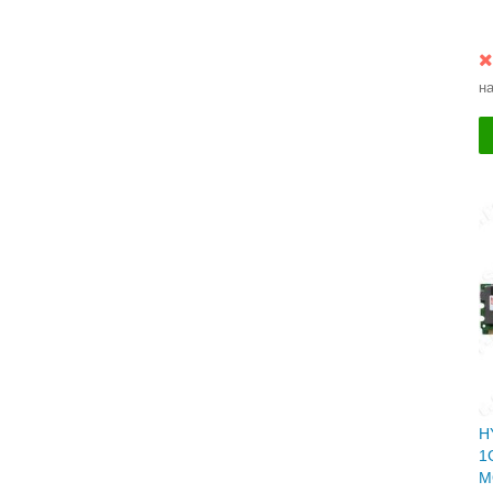
н
H
1
M