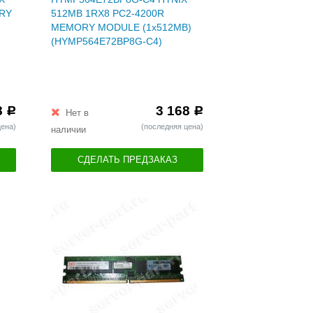
ORY
512MB 1RX8 PC2-4200R
MEMORY MODULE (1x512MB)
(HYMP564E72BP8G-C4)
8
3 168
Р
Р
Нет в
цена)
(последняя цена)
наличии
СДЕЛАТЬ ПРЕДЗАКАЗ