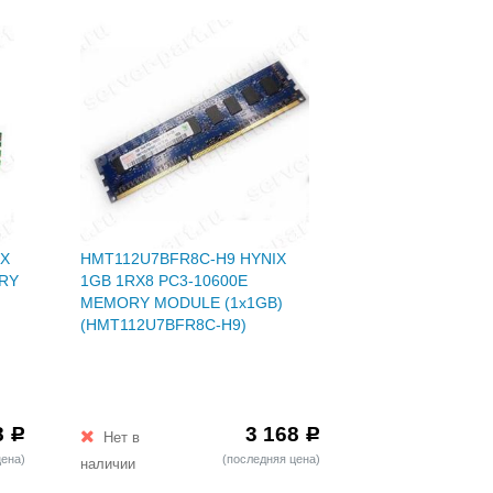
IX
HMT112U7BFR8C-H9 HYNIX
ORY
1GB 1RX8 PC3-10600E
MEMORY MODULE (1x1GB)
(HMT112U7BFR8C-H9)
8
3 168
Р
Р
Нет в
цена)
(последняя цена)
наличии