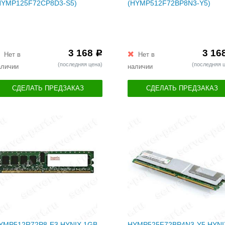
HYMP125F72CP8D3-S5)
(HYMP512F72BP8N3-Y5)
3 168
3 16
Р
Нет в
Нет в
(последняя цена)
(последняя 
аличии
наличии
СДЕЛАТЬ ПРЕДЗАКАЗ
СДЕЛАТЬ ПРЕДЗАКАЗ
YMP512R72P8-E3 HYNIX 1GB
HYMP525F72BP4N3-Y5 HYNI