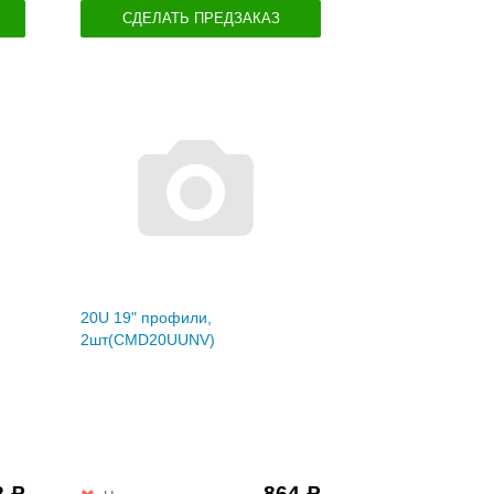
СДЕЛАТЬ ПРЕДЗАКАЗ
20U 19" профили,
2шт(CMD20UUNV)
2
864
Р
Р