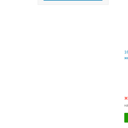
1
ж
н