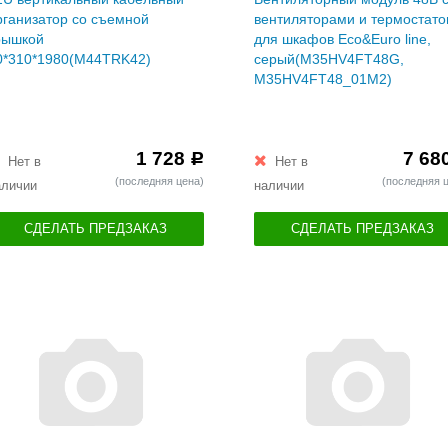
рганизатор со съемной
вентиляторами и термостат
рышкой
для шкафов Eco&Euro line,
0*310*1980(M44TRK42)
серый(M35HV4FT48G,
M35HV4FT48_01M2)
1 728
7 68
Р
Нет в
Нет в
(последняя цена)
(последняя 
аличии
наличии
СДЕЛАТЬ ПРЕДЗАКАЗ
СДЕЛАТЬ ПРЕДЗАКАЗ