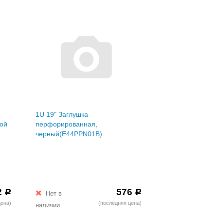
1U 19" Заглушка
ной
перфорированная,
черный(E44PPN01B)
2
576
Р
Р
Нет в
цена)
(последняя цена)
наличии