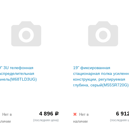
9" 3U телефонная
19" фиксированная
аспределительная
стационарная полка усилен
анель(M68TLD3UG)
конструкции, регулируемая
глубина, серый(M55SR720G)
4 896
6 91
Р
Нет в
Нет в
(последняя цена)
(последняя 
аличии
наличии