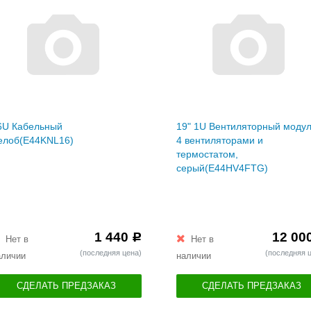
6U Кабельный
19" 1U Вентиляторный модул
елоб(E44KNL16)
4 вентиляторами и
термостатом,
серый(E44HV4FTG)
1 440
12 00
Р
Нет в
Нет в
(последняя цена)
(последняя 
аличии
наличии
СДЕЛАТЬ ПРЕДЗАКАЗ
СДЕЛАТЬ ПРЕДЗАКАЗ