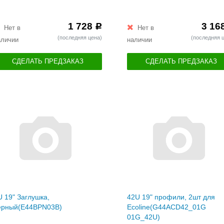
1 728
3 16
Р
Нет в
Нет в
(последняя цена)
(последняя 
аличии
наличии
СДЕЛАТЬ ПРЕДЗАКАЗ
СДЕЛАТЬ ПРЕДЗАКАЗ
U 19" Заглушка,
42U 19" профили, 2шт для
ерный(E44BPN03B)
Ecoline(G44ACD42_01G
01G_42U)