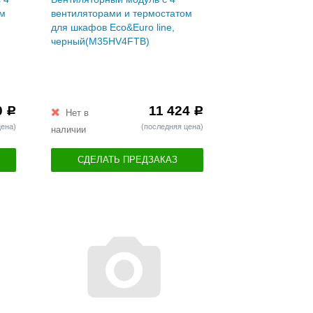
ом
вентиляторами и термостатом
для шкафов Eco&Euro line,
черный(M35HV4FTB)
0
11 424
Р
Р
Нет в
цена)
(последняя цена)
наличии
СДЕЛАТЬ ПРЕДЗАКАЗ