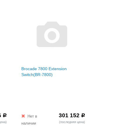
Brocade 7800 Extension
Switch(BR-7800)
6
301 152
Р
Р
Нет в
цена)
(последняя цена)
наличии