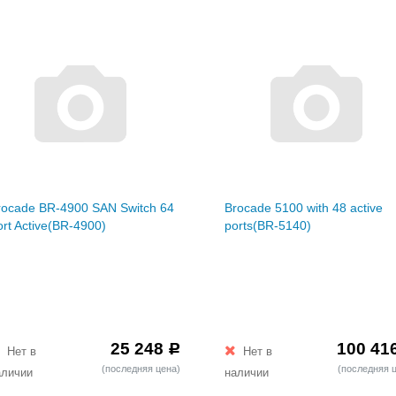
rocade BR-4900 SAN Switch 64
Brocade 5100 with 48 active
rt Active(BR-4900)
ports(BR-5140)
25 248
100 41
Р
Нет в
Нет в
(последняя цена)
(последняя 
аличии
наличии