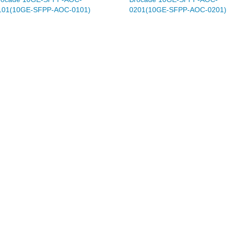
101(10GE-SFPP-AOC-0101)
0201(10GE-SFPP-AOC-0201)
48 000
48 00
Р
Нет в
Нет в
(последняя цена)
(последняя 
аличии
наличии
СДЕЛАТЬ ПРЕДЗАКАЗ
СДЕЛАТЬ ПРЕДЗАКАЗ