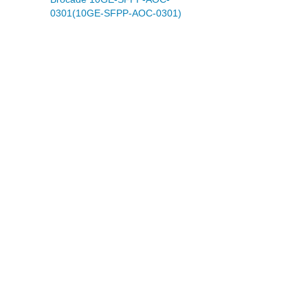
0301(10GE-SFPP-AOC-0301)
0
48 000
Р
Р
Нет в
цена)
(последняя цена)
наличии
СДЕЛАТЬ ПРЕДЗАКАЗ