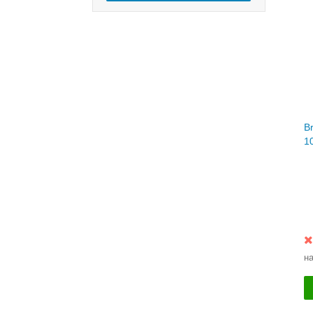
B
1
н