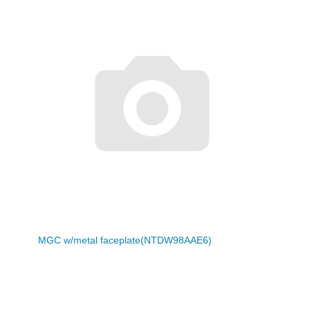
MGC w/metal faceplate(NTDW98AAE6)