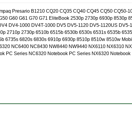
Compaq Presario B1210 CQ20 CQ35 CQ40 CQ45 CQ50 CQ50-1
20 G50 G60 G61 G70 G71 EliteBook 2530p 2730p 6930p 8530p 
0 DV4 DV4-1000 DV4T-1000 DV5 DV5-1120 DV5-1120US DV5-
10p 2710p 2730p 6510b 6515b 6530b 6530s 6531s 6535b 6535
735b 6735s 6820s 6830s 6910p 6930p 8510p 8510w 8510w Mobi
C6320 NC6400 NC8430 NW8440 NW9440 NX6110 NX6310 N
 PC Series NC6320 Notebook PC Series NX6320 Notebook 