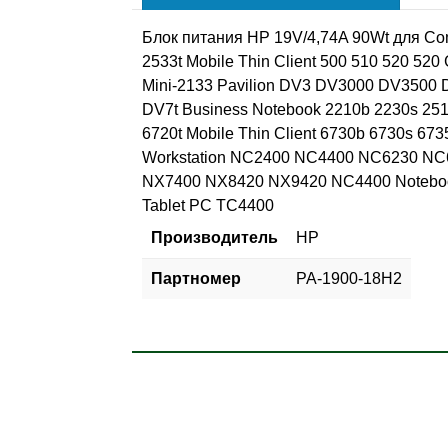
Блок питания HP 19V/4,74A 90Wt для 
2533t Mobile Thin Client 500 510 520 5
Mini-2133 Pavilion DV3 DV3000 DV350
DV7t Business Notebook 2210b 2230s 25
6720t Mobile Thin Client 6730b 6730s 6
Workstation NC2400 NC4400 NC6230 N
NX7400 NX8420 NX9420 NC4400 Notebook
Tablet PC TC4400
Производитель
HP
Партномер
PA-1900-18H2