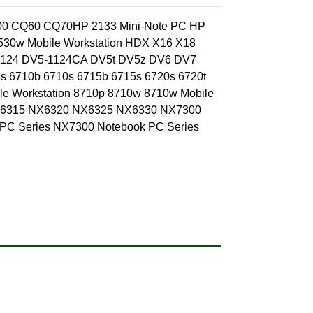
00 CQ60 CQ70HP 2133 Mini-Note PC HP
8530w Mobile Workstation HDX X16 X18
1124 DV5-1124CA DV5t DV5z DV6 DV7
s 6710b 6710s 6715b 6715s 6720s 6720t
le Workstation 8710p 8710w 8710w Mobile
X6315 NX6320 NX6325 NX6330 NX7300
PC Series NX7300 Notebook PC Series