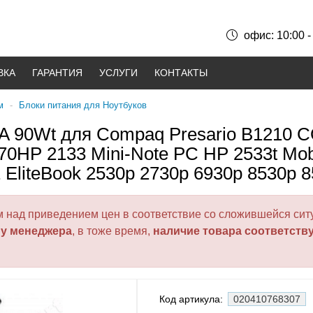
офис: 10:00 -
ВКА
ГАРАНТИЯ
УСЛУГИ
КОНТАКТЫ
м
-
Блоки питания для Ноутбуков
4A 90Wt для Compaq Presario B1210
P 2133 Mini-Note PC HP 2533t Mobile
EliteBook 2530p 2730p 6930p 8530p 
над приведением цен в соответствие со сложившейся ситу
 у менеджера
, в тоже время,
наличие товара соответств
Код артикула:
020410768307