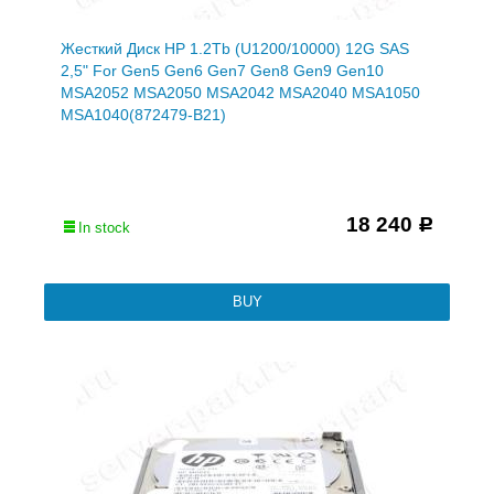
Жесткий Диск HP 1.2Tb (U1200/10000) 12G SAS
2,5" For Gen5 Gen6 Gen7 Gen8 Gen9 Gen10
MSA2052 MSA2050 MSA2042 MSA2040 MSA1050
MSA1040(872479-B21)
18 240
Р
In stock