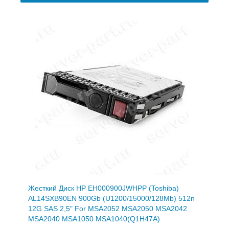
Жесткий Диск HP EH000900JWHPP (Toshiba)
AL14SXB90EN 900Gb (U1200/15000/128Mb) 512n
12G SAS 2,5" For MSA2052 MSA2050 MSA2042
MSA2040 MSA1050 MSA1040(Q1H47A)