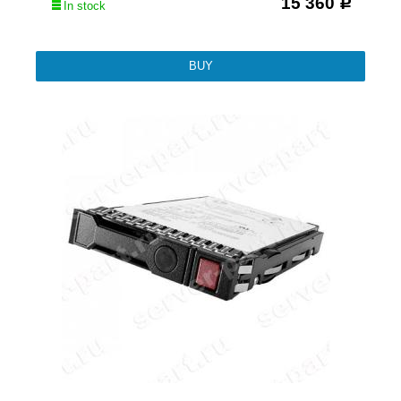
15 360
Р
In stock