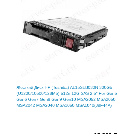
Жесткий Диск HP (Toshiba) AL15SEB030N 300Gb
(U1200/10500/128Mb) 512n 12G SAS 2,5" For Gen5
Gen6 Gen7 Gen8 Gen9 Gen10 MSA2052 MSA2050
MSA2042 MSA2040 MSA1050 MSA1040(J9F44A)