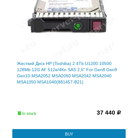
Жесткий Диск HP (Toshiba) 2.4Tb U1200 10500
128Mb 12G AF 512e/4Kn SAS 2,5" For Gen8 Gen9
Gen10 MSA2052 MSA2050 MSA2042 MSA2040
MSA1050 MSA1040(881457-B21)
37 440
Р
In stock