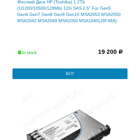
Жесткий Диск HP (Toshiba) 1.2Tb
(U1200/10500/128Mb) 12G SAS 2,5" For Gen5
Gen6 Gen7 Gen8 Gen9 Gen10 MSA2052 MSA2050
MSA2042 MSA2040 MSA1050 MSA1040(J9F48A)
19 200
Р
In stock