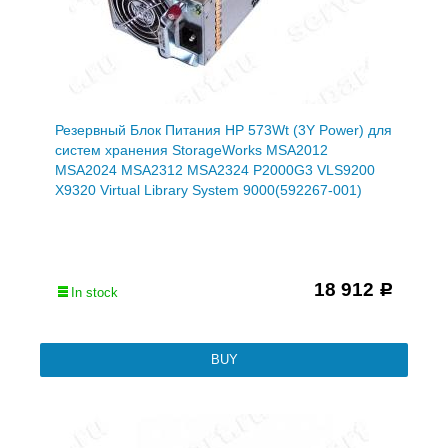
Резервный Блок Питания HP 573Wt (3Y Power) для
систем хранения StorageWorks MSA2012
MSA2024 MSA2312 MSA2324 P2000G3 VLS9200
X9320 Virtual Library System 9000(592267-001)
18 912
Р
In stock