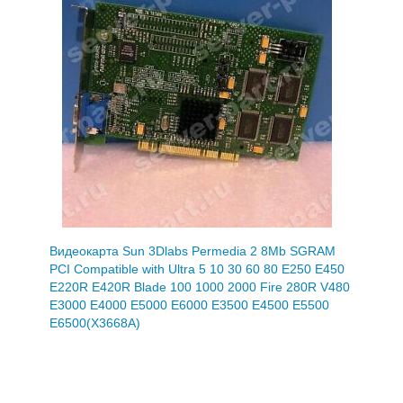
Видеокарта Sun 3Dlabs Permedia 2 8Mb SGRAM
PCI Compatible with Ultra 5 10 30 60 80 E250 E450
E220R E420R Blade 100 1000 2000 Fire 280R V480
E3000 E4000 E5000 E6000 E3500 E4500 E5500
E6500(X3668A)