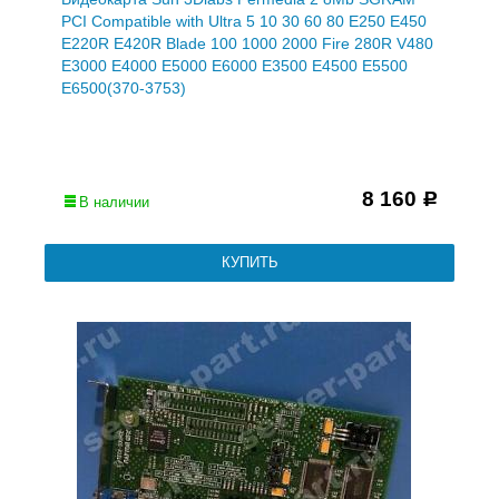
PCI Compatible with Ultra 5 10 30 60 80 E250 E450
E220R E420R Blade 100 1000 2000 Fire 280R V480
E3000 E4000 E5000 E6000 E3500 E4500 E5500
E6500(370-3753)
8 160
Р
В наличии