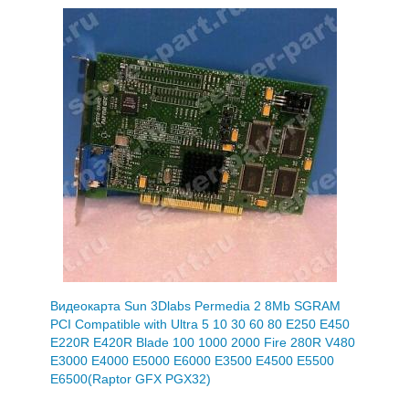
Видеокарта Sun 3Dlabs Permedia 2 8Mb SGRAM
PCI Compatible with Ultra 5 10 30 60 80 E250 E450
E220R E420R Blade 100 1000 2000 Fire 280R V480
E3000 E4000 E5000 E6000 E3500 E4500 E5500
E6500(Raptor GFX PGX32)